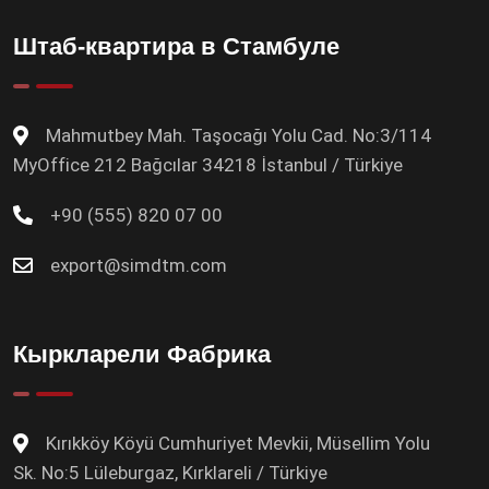
Штаб-квартира в Стамбуле
Mahmutbey Mah. Taşocağı Yolu Cad. No:3/114
MyOffice 212 Bağcılar 34218 İstanbul / Türkiye
+90 (555) 820 07 00
export@simdtm.com
Кыркларели Фабрика
Kırıkköy Köyü Cumhuriyet Mevkii, Müsellim Yolu
Sk. No:5 Lüleburgaz, Kırklareli / Türkiye