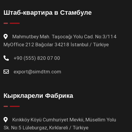
Штаб-квартира в Стамбуле
Mahmutbey Mah. Taşocağı Yolu Cad. No:3/114
MyOffice 212 Bağcılar 34218 İstanbul / Türkiye
+90 (555) 820 07 00
export@simdtm.com
Кыркларели Фабрика
Kırıkköy Köyü Cumhuriyet Mevkii, Müsellim Yolu
Sk. No:5 Lüleburgaz, Kırklareli / Türkiye