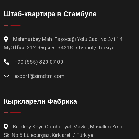
Штаб-квартира в Стамбуле
Mahmutbey Mah. Taşocağı Yolu Cad. No:3/114
MyOffice 212 Bağcılar 34218 İstanbul / Türkiye
+90 (555) 820 07 00
export@simdtm.com
Кыркларели Фабрика
Kırıkköy Köyü Cumhuriyet Mevkii, Müsellim Yolu
Sk. No:5 Lüleburgaz, Kırklareli / Türkiye