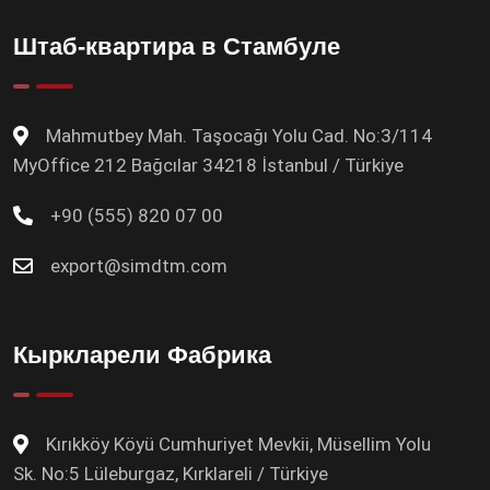
Штаб-квартира в Стамбуле
Mahmutbey Mah. Taşocağı Yolu Cad. No:3/114
MyOffice 212 Bağcılar 34218 İstanbul / Türkiye
+90 (555) 820 07 00
export@simdtm.com
Кыркларели Фабрика
Kırıkköy Köyü Cumhuriyet Mevkii, Müsellim Yolu
Sk. No:5 Lüleburgaz, Kırklareli / Türkiye