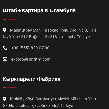
Штаб-квартира в Стамбуле
Mahmutbey Mah. Taşocağı Yolu Cad. No:3/114
MyOffice 212 Bağcılar 34218 İstanbul / Türkiye
+90 (555) 820 07 00
export@simdtm.com
Кыркларели Фабрика
Kırıkköy Köyü Cumhuriyet Mevkii, Müsellim Yolu
Sk. No:5 Lüleburgaz, Kırklareli / Türkiye